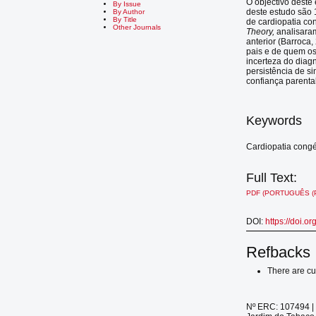
O objectivo deste
By Issue
deste estudo são 
By Author
By Title
de cardiopatia co
Other Journals
Theory,
analisaram
anterior (Barroca
pais e de quem os
incerteza do diagn
persistência de s
confiança parenta
Keywords
Cardiopatia cong
Full Text:
PDF (PORTUGUÊS (
DOI:
https://doi.o
Refbacks
There are cu
Nº ERC: 107494 | 