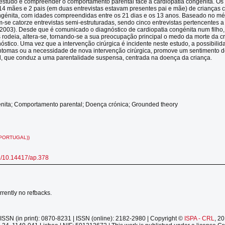
 estudo é compreender o comportamento parental face à cardiopatia congénita. Os 
14 mães e 2 pais (em duas entrevistas estavam presentes pai e mãe) de crianças 
ngénita, com idades compreendidas entre os 21 dias e os 13 anos. Baseado no m
-se catorze entrevistas semi-estruturadas, sendo cinco entrevistas pertencentes 
, 2003). Desde que é comunicado o diagnóstico de cardiopatia congénita num filho,
 rodeia, altera-se, tornando-se a sua preocupação principal o medo da morte da c
óstico. Uma vez que a intervenção cirúrgica é incidente neste estudo, a possibili
intomas ou a necessidade de nova intervenção cirúrgica, promove um sentimento
l, que conduz a uma parentalidade suspensa, centrada na doença da criança.
énita; Comportamento parental; Doença crónica; Grounded theory
PORTUGAL))
rg/10.14417/ap.378
rrently no refbacks.
ISSN (in print): 0870-8231 | ISSN (online): 2182-2980 | Copyright ©
ISPA - CRL
, 2