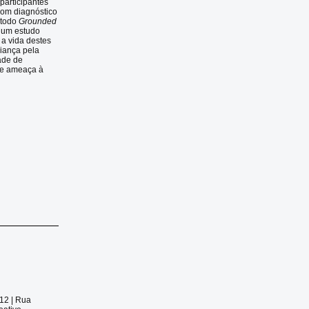
participantes
com diagnóstico
étodo
Grounded
a um estudo
 a vida destes
riança pela
dade de
 de ameaça à
012 |
Rua