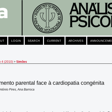
OUT
LOGIN
SEARCH
CURRENT
ARCHIVES
ANNOUNCEME
o 4 (2010)
>
Simões
ento parental face à cardiopatia congénita
tónio Pires, Ana Barroca