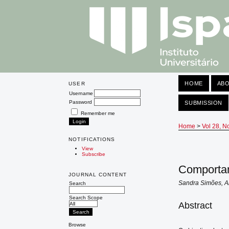
HOME
AB
USER
Username
Password
SUBMISSION
Remember me
Home
>
Vol 28, N
NOTIFICATIONS
View
Subscribe
Comportam
JOURNAL CONTENT
Sandra Simões, An
Search
Search Scope
Abstract
Browse