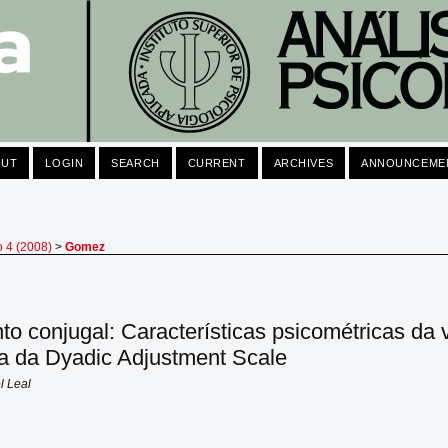
OUT
LOGIN
SEARCH
CURRENT
ARCHIVES
ANNOUNCEME
o 4 (2008)
>
Gomez
to conjugal: Características psicométricas da 
a da Dyadic Adjustment Scale
l Leal