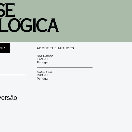
NTS
ABOUT THE AUTHORS
Rita Gomez
ISPA-IU
Portugal
Isabel Leal
ISPA-IU
Portugal
versão