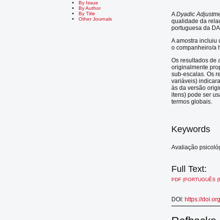
By Issue
By Author
A
Dyadic Adjustm
By Title
Other Journals
qualidade da rela
portuguesa da DA
A amostra incluiu
o companheiro/a 
Os resultados de 
originalmente prop
sub-escalas. Os r
variáveis) indica
às da versão orig
itens) pode ser u
termos globais.
Keywords
Avaliação psicoló
Full Text:
PDF (PORTUGUÊS (
DOI:
https://doi.o