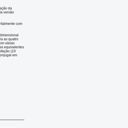
iação da
da versão
ritalmente com
idimensional
ara as quatro
com várias
as equivalentes
sfação (10
conjugal em