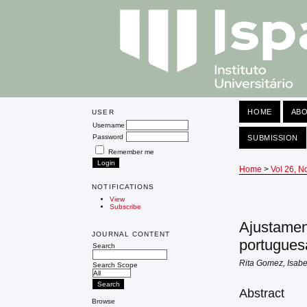
HOME
AB
USER
Username
Password
SUBMISSION
Remember me
Home
>
Vol 26, N
NOTIFICATIONS
View
Subscribe
Ajustamen
JOURNAL CONTENT
portugues
Search
Rita Gomez, Isabe
Search Scope
Abstract
Browse