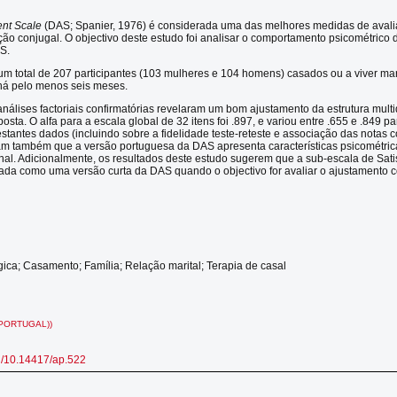
ent Scale
(DAS; Spanier, 1976) é considerada uma das melhores medidas de aval
ção conjugal. O objectivo deste estudo foi analisar o comportamento psicométrico 
S.
 um total de 207 participantes (103 mulheres e 104 homens) casados ou a viver ma
há pelo menos seis meses.
análises factoriais confirmatórias revelaram um bom ajustamento da estrutura mult
osta. O alfa para a escala global de 32 itens foi .897, e variou entre .655 e .849 p
estantes dados (incluindo sobre a fidelidade teste-reteste e associação das notas 
ram também que a versão portuguesa da DAS apresenta características psicométric
inal. Adicionalmente, os resultados deste estudo sugerem que a sub-escala de Sati
sada como uma versão curta da DAS quando o objectivo for avaliar o ajustamento 
gica; Casamento; Família; Relação marital; Terapia de casal
PORTUGAL))
rg/10.14417/ap.522