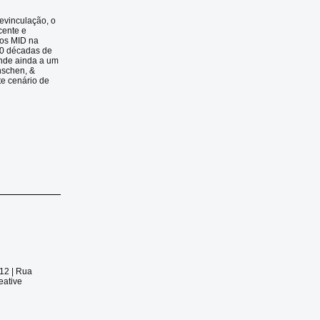
evinculação, o
cente e
dos MID na
 50 décadas de
onde ainda a um
nschen, &
te cenário de
012 |
Rua
eative