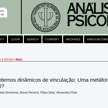
OUT
LOGIN
SEARCH
CURRENT
ARCHIVES
ANNOUNCEME
o 3 (2014)
>
Maia
nternos dinâmicos de vinculação: Uma metáfo
l?
la Veríssimo, Bruno Ferreira, Filipa Silva, Alexandra Pinto