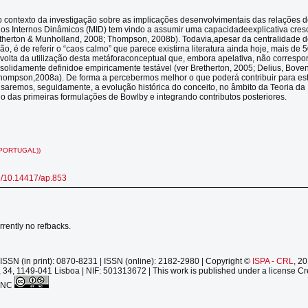
o contexto da investigação sobre as implicações desenvolvimentais das relações d
os Internos Dinâmicos (MID) tem vindo a assumir uma capacidadeexplicativa cres
etherton & Munholland, 2008; Thompson, 2008b). Todavia,apesar da centralidade 
ão, é de referir o “caos calmo” que parece existirna literatura ainda hoje, mais de
 volta da utilização desta metáforaconceptual que, embora apelativa, não corresp
o solidamente definidoe empiricamente testável (ver Bretherton, 2005; Delius, Bove
hompson,2008a). De forma a percebermos melhor o que poderá contribuir para es
isaremos, seguidamente, a evolução histórica do conceito, no âmbito da Teoria da
do das primeiras formulações de Bowlby e integrando contributos posteriores.
PORTUGAL))
rg/10.14417/ap.853
rrently no refbacks.
ISSN (in print): 0870-8231 | ISSN (online): 2182-2980 | Copyright ©
ISPA - CRL
, 2
 34, 1149-041 Lisboa | NIF: 501313672 | This work is published under a license Cr
-NC