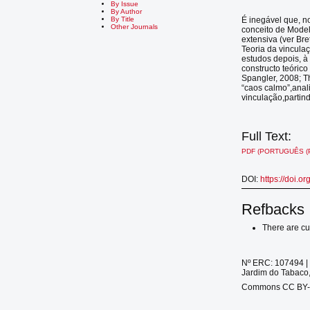
By Issue
By Author
É inegável que, n
By Title
Other Journals
conceito de Model
extensiva (ver Br
Teoria da vinculaç
estudos depois, à
constructo teóric
Spangler, 2008; T
“caos calmo”,anal
vinculação,partin
Full Text:
PDF (PORTUGUÊS (
DOI:
https://doi.o
Refbacks
There are cu
Nº ERC: 107494 | 
Jardim do Tabaco,
Commons CC BY