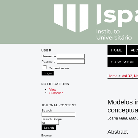
HOME
AB
USER
Username
Password
SUBMISSION
Remember me
Home
>
Vol 32, N
NOTIFICATIONS
View
Subscribe
Modelos i
JOURNAL CONTENT
conceptua
Search
Joana Maia, Manue
Search Scope
Abstract
Browse