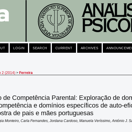
OUT
LOGIN
SEARCH
CURRENT
ARCHIVES
ANNOUNCEME
o 2 (2014)
>
Ferreira
 de Competência Parental: Exploração de do
ompetência e domínios específicos de auto-efi
tra de pais e mães portuguesas
igia Monteiro, Carla Fernandes, Jordana Cardoso, Manuela Veríssimo, António J. S