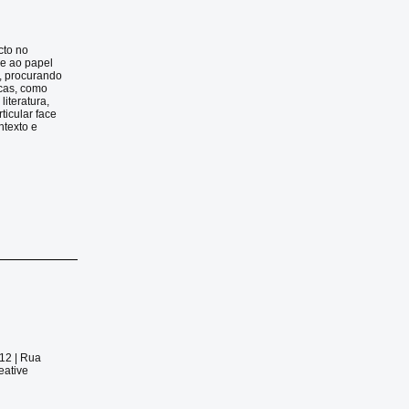
cto no
ce ao papel
e, procurando
icas, como
iteratura,
icular face
ntexto e
012 |
Rua
eative