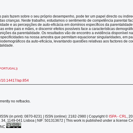
s pais fazem sobre o seu próprio desempenho, pode ter um papel directo ou indire
as crianças. Neste trabalho, estudamos o sentimento de competência parental fa
lidade e as percepções de auto-eficácia em domínios específicos da parentalidad
nças entre pais e mães, e discernir efeitos possíveis face a características demográf
nições da parentalidade. Os resultados vão de encontro a evidência disponível na l
specificidades na nossa amostra que permitam equacionar singularidades, em part
ciodemográficos da auto-eficácia, levantando questões relativas aos factores de co
talidade.
PORTUGAL))
rg/10.14417/ap.854
rrently no refbacks.
ISSN (in print): 0870-8231 | ISSN (online): 2182-2980 | Copyright ©
ISPA - CRL
, 2
 34, 1149-041 Lisboa | NIF: 501313672 | This work is published under a license Cr
-NC