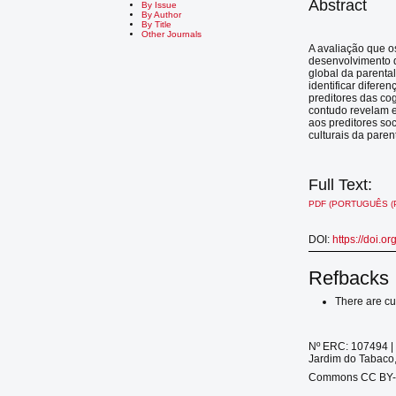
Abstract
By Issue
By Author
By Title
Other Journals
A avaliação que o
desenvolvimento d
global da parenta
identificar difere
preditores das cog
contudo revelam e
aos preditores so
culturais da paren
Full Text:
PDF (PORTUGUÊS (
DOI:
https://doi.o
Refbacks
There are cu
Nº ERC: 107494 | 
Jardim do Tabaco,
Commons CC BY