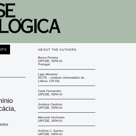
NTS
ABOUT THE AUTHORS
Bruno Ferreira
UIPCDE, ISPA-IU
Portugal
Ligia Monteiro
ISCTE – Instituto Universitário de
Lisboa, CIS-IUL
Carla Fernandes
UIPCDE, ISPA-IU
mínio
Jordana Cardoso
cácia,
UIPCDE, ISPA-IU
Manuela Veríssimo
UIPCDE, ISPA-IU
antos
António J. Santos
UIPCDE, ISPA-IU