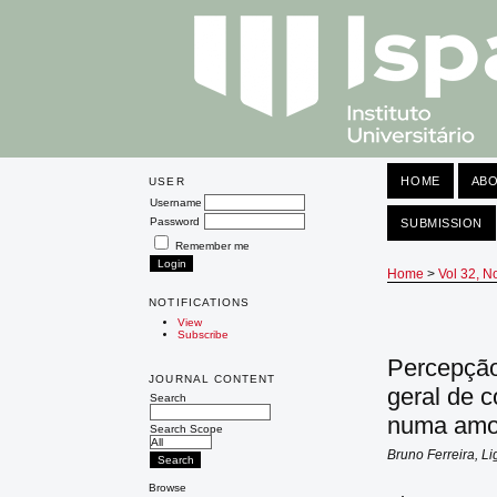
HOME
AB
USER
Username
Password
SUBMISSION
Remember me
Home
>
Vol 32, N
NOTIFICATIONS
View
Subscribe
Percepção
JOURNAL CONTENT
geral de c
Search
numa amos
Search Scope
Bruno Ferreira, L
Browse