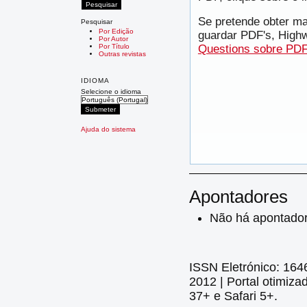
Se pretende obter ma
Pesquisar
Por Edição
guardar PDF's, Highw
Por Autor
Por Título
Questions sobre PDF
Outras revistas
IDIOMA
Selecione o idioma
Ajuda do sistema
Apontadores
Não há apontador
ISSN Eletrónico: 164
2012 | Portal otimiza
37+ e Safari 5+.