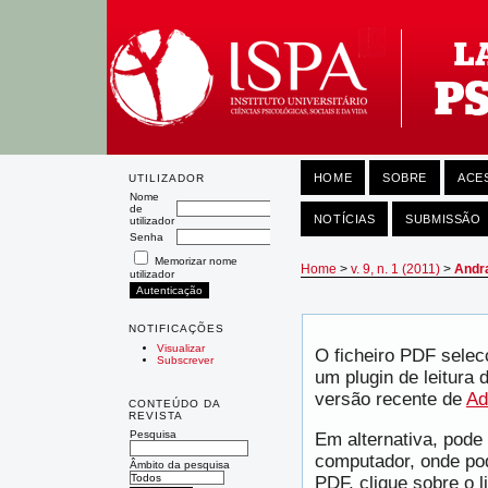
HOME
SOBRE
ACE
UTILIZADOR
Nome
de
NOTÍCIAS
SUBMISSÃO
utilizador
Senha
Memorizar nome
Home
>
v. 9, n. 1 (2011)
>
Andr
utilizador
NOTIFICAÇÕES
Visualizar
O ficheiro PDF selec
Subscrever
um plugin de leitura
versão recente de
Ad
CONTEÚDO DA
REVISTA
Pesquisa
Em alternativa, pode 
computador, onde pod
Âmbito da pesquisa
PDF, clique sobre o l