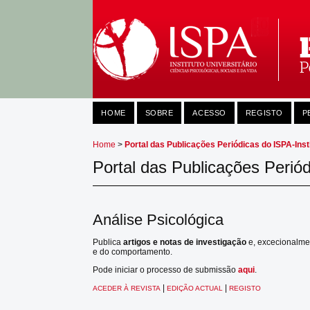
HOME
SOBRE
ACESSO
REGISTO
P
Home
>
Portal das Publicações Periódicas do ISPA-Insti
Portal das Publicações Periód
Análise Psicológica
Publica
artigos e notas de investigação
e, excecionalmen
e do comportamento.
Pode iniciar o processo de submissão
aqui
.
|
|
ACEDER À REVISTA
EDIÇÃO ACTUAL
REGISTO