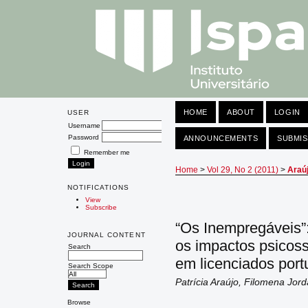
HOME
ABOUT
LOGIN
USER
Username
Password
ANNOUNCEMENTS
SUBMIS
Remember me
Home
>
Vol 29, No 2 (2011)
>
Araú
NOTIFICATIONS
View
Subscribe
“Os Inempregáveis”
JOURNAL CONTENT
os impactos psicos
Search
em licenciados por
Search Scope
Patrícia Araújo, Filomena Jor
Browse