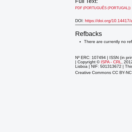
Full Text:
PDF (PORTUGUÊS (PORTUGAL))
DOI:
https://doi.org/10.14417/
Refbacks
There are currently no re
Nº ERC: 107494 | ISSN (in pri
| Copyright ©
ISPA - CRL
, 201
Lisboa | NIF: 501313672 | This
Creative Commons CC BY-N