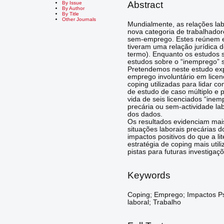
Abstract
By Issue
By Author
By Title
Other Journals
Mundialmente, as relações la
nova categoria de trabalhador
sem-emprego. Estes reúnem ex
tiveram uma relação jurídica 
termo). Enquanto os estudos
estudos sobre o “inemprego” 
Pretendemos neste estudo exp
emprego involuntário em licen
coping utilizadas para lidar 
de estudo de caso múltiplo e pe
vida de seis licenciados “ine
precária ou sem-actividade la
dos dados.
Os resultados evidenciam mais
situações laborais precárias d
impactos positivos do que a lit
estratégia de coping mais util
pistas para futuras investiga
Keywords
Coping; Emprego; Impactos Ps
laboral; Trabalho