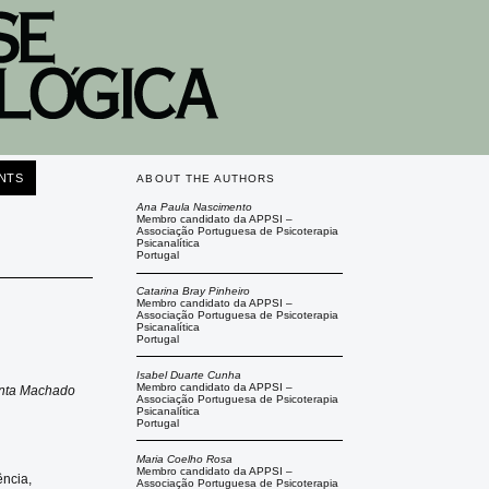
NTS
ABOUT THE AUTHORS
Ana Paula Nascimento
Membro candidato da APPSI –
Associação Portuguesa de Psicoterapia
Psicanalítica
Portugal
Catarina Bray Pinheiro
Membro candidato da APPSI –
Associação Portuguesa de Psicoterapia
Psicanalítica
Portugal
Isabel Duarte Cunha
Membro candidato da APPSI –
enta Machado
Associação Portuguesa de Psicoterapia
Psicanalítica
Portugal
Maria Coelho Rosa
Membro candidato da APPSI –
ência,
Associação Portuguesa de Psicoterapia