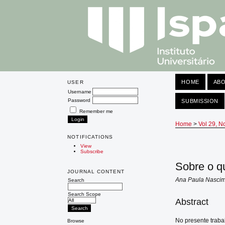
HOME
AB
USER
Username
Password
SUBMISSION
Remember me
Home
>
Vol 29, N
NOTIFICATIONS
View
Subscribe
Sobre o qu
JOURNAL CONTENT
Ana Paula Nascim
Search
Search Scope
Abstract
No presente traba
Browse