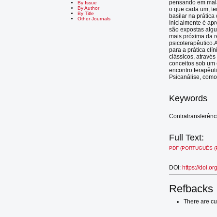
pensando em malas
By Issue
By Author
o que cada um, te
By Title
basilar na prática
Other Journals
Inicialmente é ap
são expostas algu
mais próxima da r
psicoterapêutico.A
para a prática cl
clássicos, atravé
conceitos sob um 
encontro terapêuti
Psicanálise, como 
Keywords
Contratransferênci
Full Text:
PDF (PORTUGUÊS (
DOI:
https://doi.o
Refbacks
There are cu