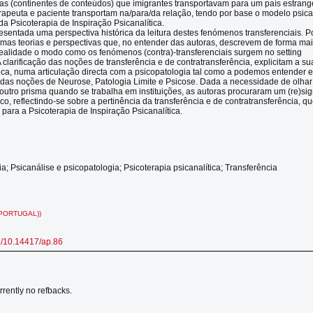
 (continentes de conteúdos) que imigrantes transportavam para um país estrange
rapeuta e paciente transportam na/para/da relação, tendo por base o modelo psican
 da Psicoterapia de Inspiração Psicanalítica.
resentada uma perspectiva histórica da leitura destes fenómenos transferenciais. P
mas teorias e perspectivas que, no entender das autoras, descrevem de forma ma
ealidade o modo como os fenómenos (contra)-transferenciais surgem no setting
 clarificação das noções de transferência e de contratransferência, explicitam a su
ínica, numa articulação directa com a psicopatologia tal como a podemos entender
s das noções de Neurose, Patologia Limite e Psicose. Dada a necessidade de olhar
outro prisma quando se trabalha em instituições, as autoras procuraram um (re)sign
co, reflectindo-se sobre a pertinência da transferência e de contratransferência, q
para a Psicoterapia de Inspiração Psicanalítica.
a; Psicanálise e psicopatologia; Psicoterapia psicanalítica; Transferência
PORTUGAL))
rg/10.14417/ap.86
rrently no refbacks.