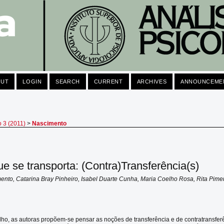
OUT
LOGIN
SEARCH
CURRENT
ARCHIVES
ANNOUNCEME
o 3 (2011)
>
Nascimento
e se transporta: (Contra)Transferência(s)
ento, Catarina Bray Pinheiro, Isabel Duarte Cunha, Maria Coelho Rosa, Rita Pim
lho, as autoras propõem-se pensar as noções de transferência e de contratransfer