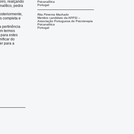
iro, realçando
Psicanalítica
Portugal
alítico, pedra
osteriormente,
Rita Pimenta Machado
is completa e
Membro candidato da APPSI –
Associação Portuguesa de Psicoterapia
Psicanalítica
a pertinência
Portugal
 em termos
 para estes
ificar do
uer para a