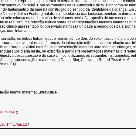
 facto de a representação mental materna influenciar as interacções mãe-criança 
sicoafectivo do bebé. Com os trabalhos de D. Winnicott e de W. Bion torna-se mai
ndo fantasmático da mãe na construção do sentido da identidade da criança. Em
the Nursery, Selma Fraiberg enfatiza a importância das fantasias mentais maternas
ção mãe criança ou na formação de sintomas nesta. A propósito de um caso clínico 
m-se realizar uma reflexão teórica sobre as representações mentais maternas nu
aso clínico apresentado foi observado na nossa unidade a pedido dos pais, por n
nças num Infantário.
a consulta, os bebés tinham quatro meses, sendo dois do sexo masculino e um do 
tornaram-se evidentes as diferenças da interacção mãe-criança em relação aos tr
o nos surgiu: existirá uma única representação materna para todas as crianças, 
ividual subsidiária desta, ou existirão à partida representações maternas diferen
jectiva desta questão e do caso cliníco, utilizámos os seguintes instrumentos: ent
ão das representações maternas de Daniel Ster, Cristianne Robert-Tissot
et al
. – 
ates-ICQ.
ação mental materna; Entrevista R.
PORTUGAL))
rg/10.14417/ap.124