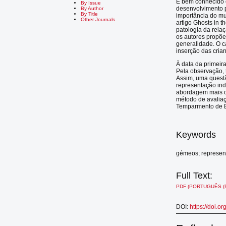
É bem conhecido o
By Issue
desenvolvimento p
By Author
By Title
importância do mu
Other Journals
artigo Ghosts in 
patologia da rela
os autores propõe
generalidade. O c
inserção das cria
À data da primeir
Pela observação, 
Assim, uma questã
representação ind
abordagem mais ob
método de avaliaç
Temparmento de B
Keywords
gémeos; represent
Full Text:
PDF (PORTUGUÊS (
DOI:
https://doi.o