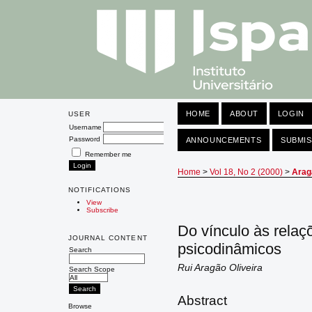
HOME
ABOUT
LOGIN
USER
Username
Password
ANNOUNCEMENTS
SUBMIS
Remember me
Home
>
Vol 18, No 2 (2000)
>
Arag
NOTIFICATIONS
View
Subscribe
Do vínculo às relaç
JOURNAL CONTENT
psicodinâmicos
Search
Rui Aragão Oliveira
Search Scope
Abstract
Browse