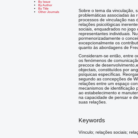
By Issue
By Author
By Title
Sobre o tema da vinculação, 
Other Journals
problemáticas associadas às 
processos de vinculação nas d
relações psicológicas inerent
sociais, enquadrados no jogo 
representantes individuais. 
pormenorizadamente o conceit
excepcionalmente os contribut
quanto às abordagens de Freud
Consideram-se então, entre ou
os fenómenos de comunicação
precoce de desenvolvimento,e 
objectais, constituídos por an
psíquicas específicas. Reorga
segundo as concepções de Wilf
relações entre um espaço con
mecanismos de identificação p
ao estabelecimento e manuten
na capacidade de pensar e de
suas relações.
Keywords
Vínculo; relações sociais; rel