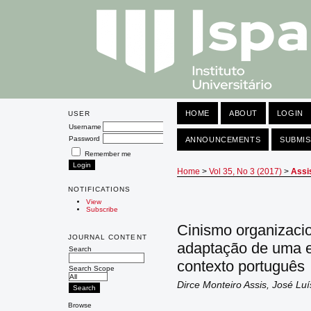
HOME
ABOUT
LOGIN
USER
Username
Password
ANNOUNCEMENTS
SUBMIS
Remember me
Home
>
Vol 35, No 3 (2017)
>
Assi
NOTIFICATIONS
View
Subscribe
Cinismo organizacio
JOURNAL CONTENT
adaptação de uma e
Search
contexto português
Search Scope
Dirce Monteiro Assis, José Lu
Browse