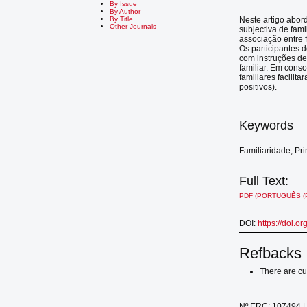
By Issue
By Author
Neste artigo abor
By Title
Other Journals
subjectiva de fami
associação entre 
Os participantes 
com instruções de
familiar. Em cons
familiares facilit
positivos).
Keywords
Familiaridade; Pr
Full Text:
PDF (PORTUGUÊS (
DOI:
https://doi.o
Refbacks
There are cu
Nº ERC: 107494 | 