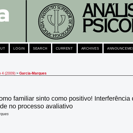
OUT
LOGIN
SEARCH
CURRENT
ARCHIVES
ANNOUNCEME
o 4 (2009)
>
Garcia-Marques
omo familiar sinto como positivo! Interferência
ade no processo avaliativo
rques