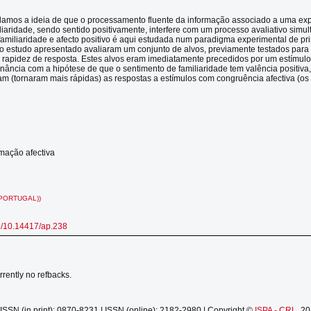
damos a ideia de que o processamento fluente da informação associado a uma ex
liaridade, sendo sentido positivamente, interfere com um processo avaliativo simult
familiaridade e afecto positivo é aqui estudada num paradigma experimental de pr
do estudo apresentado avaliaram um conjunto de alvos, previamente testados para 
 rapidez de resposta. Estes alvos eram imediatamente precedidos por um estímulo 
onância com a hipótese de que o sentimento de familiaridade tem valência positiva,
aram (tornaram mais rápidas) as respostas a estímulos com congruência afectiva (os
imação afectiva
PORTUGAL))
rg/10.14417/ap.238
rrently no refbacks.
ISSN (in print): 0870-8231 | ISSN (online): 2182-2980 | Copyright ©
ISPA - CRL
, 2