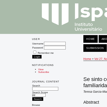
HOME
AB
USER
Username
Password
SUBMISSION
Remember me
Home
>
Vol 27, N
NOTIFICATIONS
View
Subscribe
Se sinto c
JOURNAL CONTENT
familiarid
Search
Teresa Garcia-Ma
Search Scope
Abstract
Browse