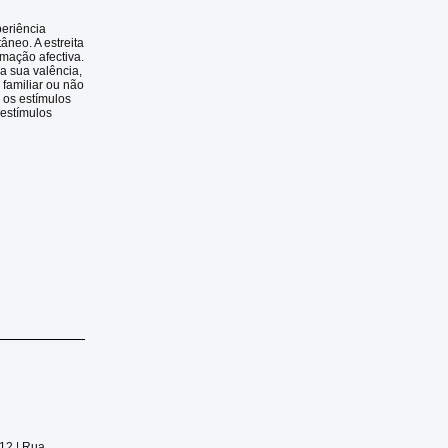
periência
âneo. A estreita
imação afectiva.
a sua valência,
familiar ou não
 os estímulos
 estímulos
012 |
Rua