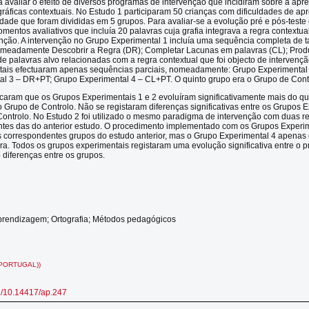
ra avaliar o efeito de diversos programas de intervenção que incidiram sobre a ap
ográficas contextuais. No Estudo 1 participaram 50 crianças com dificuldades de a
idade que foram divididas em 5 grupos. Para avaliar-se a evolução pré e pós-teste
mentos avaliativos que incluía 20 palavras cuja grafia integrava a regra contextual
enção. A intervenção no Grupo Experimental 1 incluía uma sequência completa de t
meadamente Descobrir a Regra (DR); Completar Lacunas em palavras (CL); Prod
de palavras alvo relacionadas com a regra contextual que foi objecto de intervençã
tais efectuaram apenas sequências parciais, nomeadamente: Grupo Experimenta
l 3 – DR+PT; Grupo Experimental 4 – CL+PT. O quinto grupo era o Grupo de Cont
icaram que os Grupos Experimentais 1 e 2 evoluíram significativamente mais do q
o Grupo de Controlo. Não se registaram diferenças significativas entre os Grupos 
Controlo. No Estudo 2 foi utilizado o mesmo paradigma de intervenção com duas r
entes das do anterior estudo. O procedimento implementado com os Grupos Experim
s correspondentes grupos do estudo anterior, mas o Grupo Experimental 4 apenas 
ra. Todos os grupos experimentais registaram uma evolução significativa entre o pr
 diferenças entre os grupos.
aprendizagem; Ortografia; Métodos pedagógicos
PORTUGAL))
rg/10.14417/ap.247