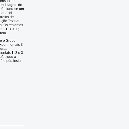
reensão de
prendizagem do
 efectuou-se um
 que foi
arefas de
ução Textual
o. Os restantes
l 2 – DR+CL;
rolo.
ue o Grupo
Experimentais 3
egras
entais 1, 2 e 3
efectuou a
é o pós-teste,