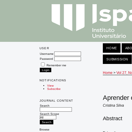
HOME
AB
USER
Username
Password
SUBMISSION
Remember me
Home
>
Vol 27, N
NOTIFICATIONS
View
Subscribe
Aprender o
JOURNAL CONTENT
Cristina Silva
Search
Search Scope
Abstract
Browse