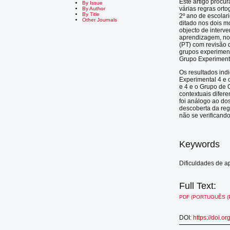
Este artigo procu
By Issue
várias regras ort
By Author
By Title
2º ano de escolar
Other Journals
ditado nos dois mo
objecto de interv
aprendizagem, no
(PT) com revisão 
grupos experimen
Grupo Experimenta
Os resultados ind
Experimental 4 e 
e 4 e o Grupo de 
contextuais difer
foi análogo ao do
descoberta da reg
não se verificando
Keywords
Dificuldades de 
Full Text:
PDF (PORTUGUÊS (
DOI:
https://doi.o