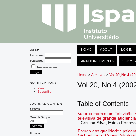
HOME
ABOUT
LOGIN
USER
Username
Password
ANNOUNCEMENTS
SUBMIS
Remember me
Home
>
Archives
>
Vol 20, No 4 (2
Vol 20, No 4 (200
NOTIFICATIONS
View
Subscribe
Table of Contents
JOURNAL CONTENT
Search
Valores morais em Televisão: 
Search Scope
televisiva de grande audiência
Cristina Silva, Estela Fonse
Estudo das qualidades psicom
Browse
(Schoolagers’ Coping Strategi