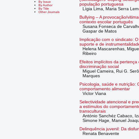
By Issue
população portuguesa
By Author
Lígia Lima, Maria Serra Lem
By Title
Other Journals
Bullying – A provocação/vitim
contexto escolar português
Susana Fonseca de Carvalho
Gaspar de Matos
Implicação com o sindicato: 
suporte e de instrumentalidad
Helena Mascarenhas, Miguel
Ribeiro
Efeitos implícitos da pertença 
discriminação social
Miguel Cameira, Rui G. Serôd
Marques
Psicologia, saúde e nutrição: 
comportamento alimentar
Victor Viana
Selectividade atencional e pr
a estímulos do comportament
transculturais
António Sanchéz Cabaco, Iz
Simone Hage, Manuel Joaqu
Delinquência juvenil: Da disfu
Renata Benavente