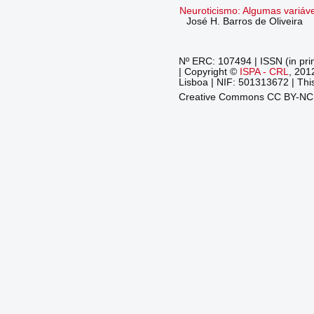
Neuroticismo: Algumas variávei
José H. Barros de Oliveira
Nº ERC: 107494 | ISSN (in pri
| Copyright ©
ISPA - CRL
, 201
Lisboa | NIF: 501313672 | This
Creative Commons CC BY-N